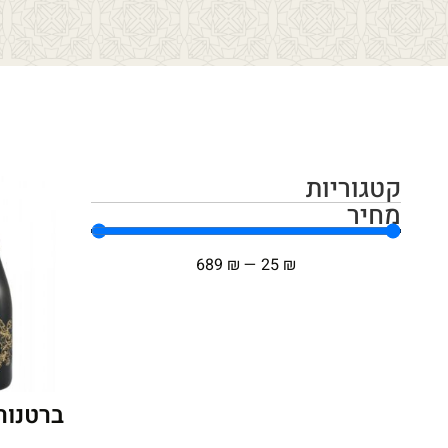
קטגוריות
מחיר
689
₪
—
25
₪
ברטנור