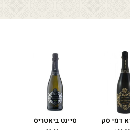
א דמי סק
סיינט ביאטריס